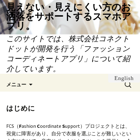
見えない・見えにくい方のお
洒落をサポートするスマホア
プリ。
このサイトでは、株式会社コネクト
ドットが開発を行う「ファッション
コーディネートアプリ」について紹
介しています。
English
コ
検
メニュー
ン
索:
テ
ン
はじめに
ツ
へ
FCS（
F
ashion
C
oordinate
S
upport）プロジェクトとは、
移
視覚に障害があり、自分で衣服を選ぶことが難しいとい
動