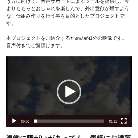
う方に向けて、音声サポートによるツールを提供し、今
よりももっとおしゃれを楽しんで、外出意欲が増すよう
な、仕組み作りを行う事を目的としたプロジェクトで
す。
本プロジェクトをご紹介するための約1分の映像です。
音声付きでご覧頂けます。
動
画
プ
レ
ー
ヤ
ー
00:00
01:11