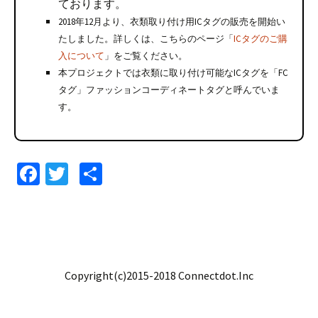
ております。
2018年12月より、衣類取り付け用ICタグの販売を開始い
たしました。詳しくは、こちらのページ「
ICタグのご購
入について
」をご覧ください。
本プロジェクトでは衣類に取り付け可能なICタグを「FC
タグ」ファッションコーディネートタグと呼んでいま
す。
Fa
T
共
ce
wi
有
b
tt
o
er
o
Copyright(c)2015-2018 Connectdot.Inc
k